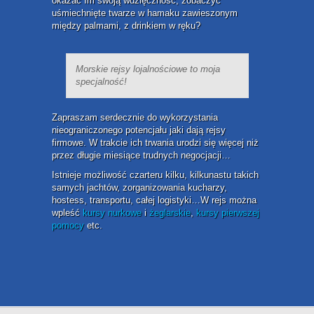
okazać Im swoją wdzięczność, zobaczyć
uśmiechnięte twarze w hamaku zawieszonym
między palmami, z drinkiem w ręku?
Morskie rejsy lojalnościowe to moja
specjalność!
Zapraszam serdecznie do wykorzystania
nieograniczonego potencjału jaki dają rejsy
firmowe. W trakcie ich trwania urodzi się więcej niż
przez długie miesiące trudnych negocjacji…
Istnieje możliwość czarteru kilku, kilkunastu takich
samych jachtów, zorganizowania kucharzy,
hostess, transportu, całej logistyki…W rejs można
wpleść
kursy nurkowe
i
żeglarskie
,
kursy pierwszej
pomocy
etc.