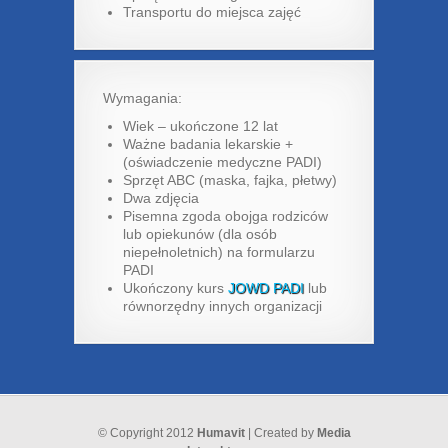
Transportu do miejsca zajęć
Wymagania:
Wiek – ukończone 12 lat
Ważne badania lekarskie +
(oświadczenie medyczne PADI)
Sprzęt ABC (maska, fajka, płetwy)
Dwa zdjęcia
Pisemna zgoda obojga rodziców
lub opiekunów (dla osób
niepełnoletnich) na formularzu
PADI
Ukończony kurs
JOWD PADI
lub
równorzędny innych organizacji
© Copyright 2012
Humavit
| Created by
Media