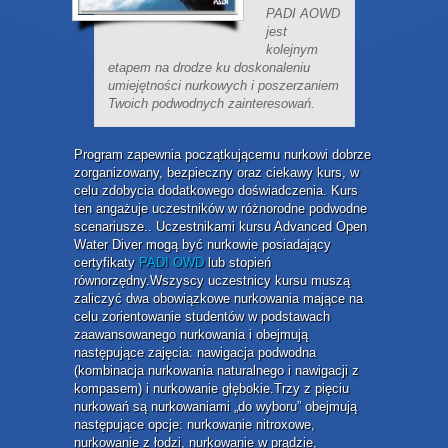
PADI AOWD
jest
kolejnym
etapem na drodze ku doskonaleniu
umiejętności nurkowych i poszerzaniem
Twoich podwodnych zainteresowań.
Program zapewnia początkującemu nurkowi dobrze
zorganizowany, bezpieczny oraz ciekawy kurs, w
celu zdobycia dodatkowego doświadczenia. Kurs
ten angażuje uczestników w różnorodne podwodne
scenariusze.. Uczestnikami kursu Advanced Open
Water Diver mogą być nurkowie posiadający
certyfikaty
PADI OWD
lub stopień
równorzędny.Wszyscy uczestnicy kursu muszą
zaliczyć dwa obowiązkowe nurkowania mające na
celu zorientowanie studentów w podstawach
zaawansowanego nurkowania i obejmują
następujące zajęcia: nawigacja podwodna
(kombinacja nurkowania naturalnego i nawigacji z
kompasem) i nurkowanie głębokie.Trzy z pięciu
nurkowań są nurkowaniami „do wyboru” obejmują
następujące opcje: nurkowanie nitroxowe,
nurkowanie z łodzi, nurkowanie w prądzie,