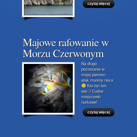
czytaj więcej
Majowe rafowanie w
Morzu Czerwonym
Na dlugo
pozostanie w
mojej pamieci
atak mureny noca
Kto byl ten
wie..! Cudne
miejscowki
nurkowe!
czytaj więcej